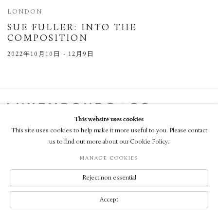
LONDON
SUE FULLER: INTO THE
COMPOSITION
2022年10月10日 - 12月9日
This website uses cookies
© LUXEMBOURG + CO 2026
This site uses cookies to help make it more useful to you. Please contact
網頁支持 ARTLOGIC
us to find out more about our Cookie Policy.
MANAGE COOKIES
Reject non essential
Accept